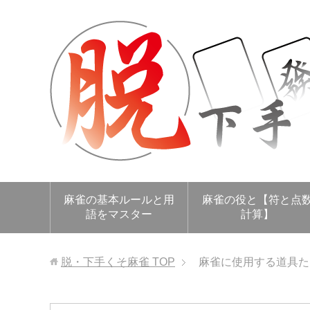
麻雀の基本ルールと用
麻雀の役と【符と点
語をマスター
計算】
脱・下手くそ麻雀
TOP
麻雀に使用する道具た