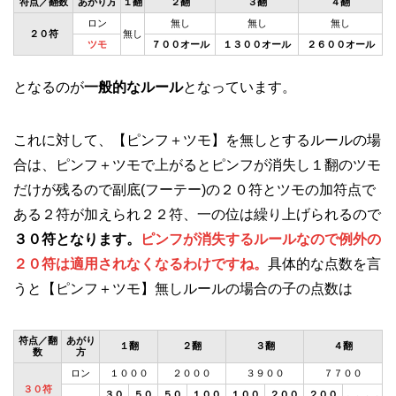
符点／翻数
あがり方
１翻
２翻
３翻
４翻
ロン
無し
無し
無し
２０符
無し
ツモ
７００オール
１３００オール
２６００オール
となるのが
一般的なルール
となっています。
これに対して、【ピンフ＋ツモ】を無しとするルールの場
合は、ピンフ＋ツモで上がるとピンフが消失し１翻のツモ
だけが残るので副底(フーテー)の２０符とツモの加符点で
ある２符が加えられ２２符、一の位は繰り上げられるので
３０符となります。
ピンフが消失するルールなので例外の
２０符は適用されなくなるわけですね。
具体的な点数を言
うと【ピンフ＋ツモ】無しルールの場合の子の点数は
符点／翻
あがり
１翻
２翻
３翻
４翻
数
方
ロン
１０００
２０００
３９００
７７００
３０符
３０
５０
５０
１００
１００
２００
２００