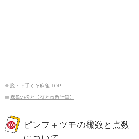
脱・下手くそ麻雀
TOP
麻雀の役と【符と点数計算】
ピンフ＋ツモの飜数と点数
について