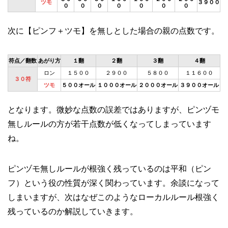
ツモ
３９００
０
０
０
０
０
０
０
次に【ピンフ＋ツモ】を無しとした場合の親の点数です。
符点／翻数
あがり方
１翻
２翻
３翻
４翻
ロン
１５００
２９００
５８００
１１６００
３０符
ツモ
５００オール
１０００オール
２０００オール
３９００オール
となります。微妙な点数の誤差ではありますが、ピンヅモ
無しルールの方が若干点数が低くなってしまっています
ね。
ピンヅモ無しルールが根強く残っているのは平和（ピン
フ）という役の性質が深く関わっています。余談になって
しまいますが、次はなぜこのようなローカルルール根強く
残っているのか解説していきます。