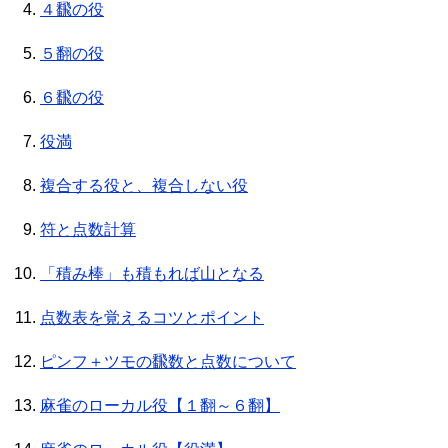
４飜の役
５翻の役
６飜の役
役満
複合する役と、複合しない役
符と点数計算
「積み棒」も積もれば山となる
点数表を覚えるコツとポイント
ピンフ＋ツモの飜数と点数について
麻雀のローカル役【１翻～６翻】