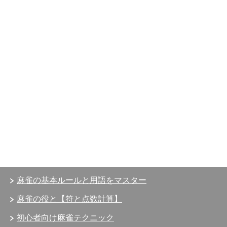
麻雀の基本ルールと用語をマスター
麻雀の役と【符と点数計算】
初心者向け麻雀テクニック