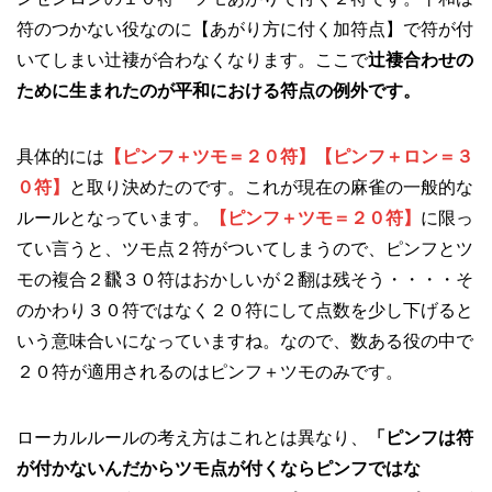
符のつかない役なのに【あがり方に付く加符点】で符が付
いてしまい辻褄が合わなくなります。ここで
辻褄合わせの
ために生まれたのが平和における符点の例外です。
具体的には
【ピンフ＋ツモ＝２０符】【ピンフ＋ロン＝３
０符】
と取り決めたのです。これが現在の麻雀の一般的な
ルールとなっています。
【ピンフ＋ツモ＝２０符】
に限っ
てい言うと、ツモ点２符がついてしまうので、ピンフとツ
モの複合２飜３０符はおかしいが２翻は残そう・・・・そ
のかわり３０符ではなく２０符にして点数を少し下げると
いう意味合いになっていますね。なので、数ある役の中で
２０符が適用されるのはピンフ＋ツモのみです。
ローカルルールの考え方はこれとは異なり、
「ピンフは符
が付かないんだからツモ点が付くならピンフではな